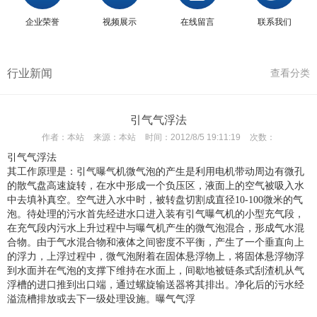
企业荣誉
视频展示
在线留言
联系我们
行业新闻
查看分类
引气气浮法
作者：
本站
来源：
本站
时间：
2012/8/5 19:11:19
次数：
引气气浮法
其工作原理是：引气曝气机微气泡的产生是利用电机带动周边有微孔
的散气盘高速旋转，在水中形成一个负压区，液面上的空气被吸入水
中去填补真空。空气进入水中时，被转盘切割成直径10-100微米的气
泡。待处理的污水首先经进水口进入装有引气曝气机的小型充气段，
在充气段内污水上升过程中与曝气机产生的微气泡混合，形成气水混
合物。由于气水混合物和液体之间密度不平衡，产生了一个垂直向上
的浮力，上浮过程中，微气泡附着在固体悬浮物上，将固体悬浮物浮
到水面并在气泡的支撑下维持在水面上，间歇地被链条式刮渣机从气
浮槽的进口推到出口端，通过螺旋输送器将其排出。净化后的污水经
溢流槽排放或去下一级处理设施。曝气气浮