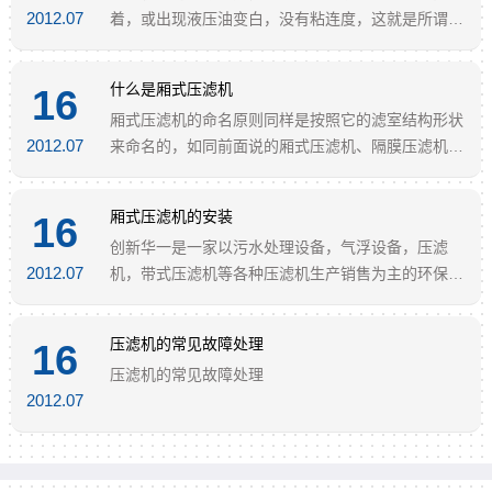
2012.07
着，或出现液压油变白，没有粘连度，这就是所谓的
乳化变质的结果。液压油乳化变质就是起初液压油中
含有大量的水分子，这样混入了很多水分的突进就是
什么是厢式压滤机
16
我们在使用或储存液压油中进入了水。
厢式压滤机的命名原则同样是按照它的滤室结构形状
2012.07
来命名的，如同前面说的厢式压滤机、隔膜压滤机的
命名原则一样，因为厢式压滤机的独特滤板结构而闻
名。
厢式压滤机的安装
16
创新华一是一家以污水处理设备，气浮设备，压滤
2012.07
机，带式压滤机等各种压滤机生产销售为主的环保机
械企业。公司生产的压滤机产品受到了用户的一致好
评。厢式压滤机的安装步骤主要注意以下几点：
压滤机的常见故障处理
16
压滤机的常见故障处理
2012.07