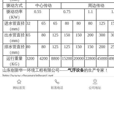
驱动方式
中心传动
周边传动
驱动功率
0.55
0.75
1.1
1
（KW）
进水管直径
32
65
65
80
80
80
125
1
（mm）
出水管直径
65
80
125
150
150
200
300
3
（mm）
排水管直径
80
80
125
125
150
150
200
2
（mm）
运行重量
3200
4200
8800
15200
20000
22800
45000
49
（KG）
山东创新华一环境工程有限公司——
气浮设备
的生产专家！
http://www.chuangxinhuayi.net
网站首页
联系电话
公司地址
上一条：
无
下一条：
CXGG超高压带式压榨机