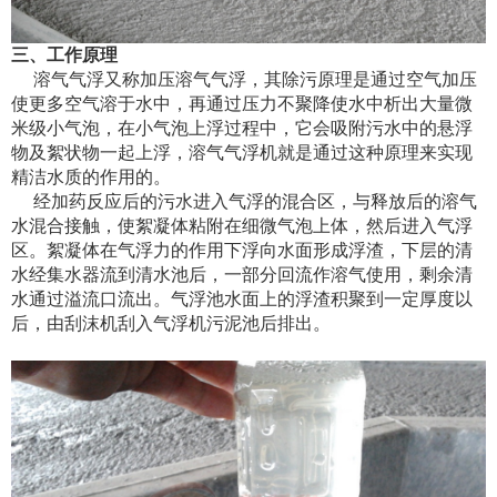
三、工作原理
溶气气浮又称加压溶气气浮，其除污原理是通过空气加压
使更多空气溶于水中，再通过压力不聚降使水中析出大量微
米级小气泡，在小气泡上浮过程中，它会吸附污水中的悬浮
物及絮状物一起上浮，溶气气浮机就是通过这种原理来实现
精洁水质的作用的。
经加药反应后的污水进入气浮的混合区，与释放后的溶气
水混合接触，使絮凝体粘附在细微气泡上体，然后进入气浮
区。絮凝体在气浮力的作用下浮向水面形成浮渣，下层的清
水经集水器流到清水池后，一部分回流作溶气使用，剩余清
水通过溢流口流出。气浮池水面上的浮渣积聚到一定厚度以
后，由刮沫机刮入气浮机污泥池后排出。