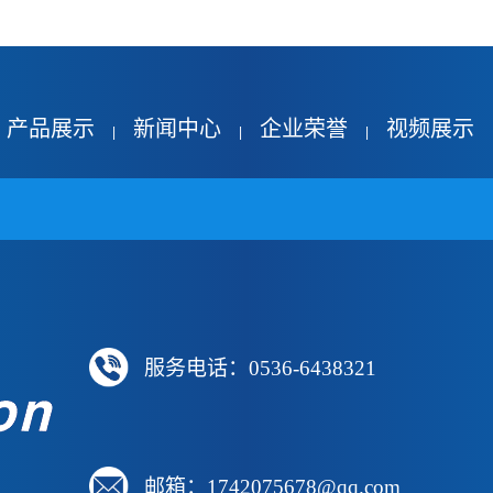
产品展示
新闻中心
企业荣誉
视频展示
|
|
|
服务电话：0536-6438321
邮箱：1742075678@qq.com