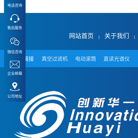
电话咨询
xuz
售后服务
网站首页
关于我们
|
|
微信咨询
友情链接
真空过滤机
电动滚筒
直读光谱仪
企业邮箱
公司地址