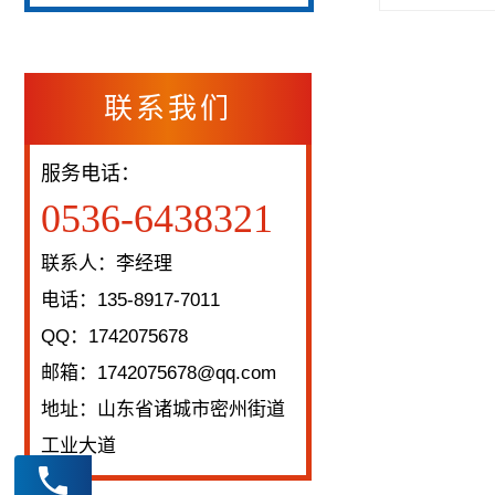
联系我们
服务电话：
0536-6438321
联系人：李经理
电话：135-8917-7011
QQ：1742075678
邮箱：1742075678@qq.com
地址：山东省诸城市密州街道
工业大道