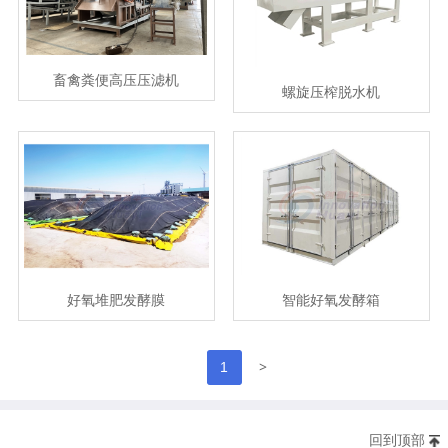
畜禽粪便高压压滤机
螺旋压榨脱水机
好氧堆肥发酵膜
智能好氧发酵箱
>
1
回到顶部