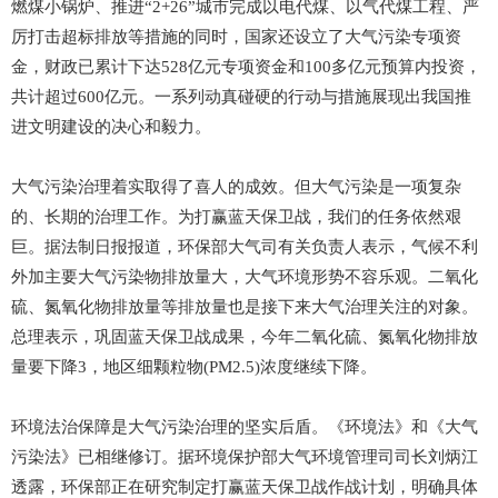
燃煤小锅炉、推进“2+26”城市完成以电代煤、以气代煤工程、严
厉打击超标排放等措施的同时，国家还设立了大气污染专项资
金，财政已累计下达528亿元专项资金和100多亿元预算内投资，
共计超过600亿元。一系列动真碰硬的行动与措施展现出我国推
进文明建设的决心和毅力。
大气污染治理着实取得了喜人的成效。但大气污染是一项复杂
的、长期的治理工作。为打赢蓝天保卫战，我们的任务依然艰
巨。据法制日报报道，环保部大气司有关负责人表示，气候不利
外加主要大气污染物排放量大，大气环境形势不容乐观。二氧化
硫、氮氧化物排放量等排放量也是接下来大气治理关注的对象。
总理表示，巩固蓝天保卫战成果，今年二氧化硫、氮氧化物排放
量要下降3，地区细颗粒物(PM2.5)浓度继续下降。
环境法治保障是大气污染治理的坚实后盾。《环境法》和《大气
污染法》已相继修订。据环境保护部大气环境管理司司长刘炳江
透露，环保部正在研究制定打赢蓝天保卫战作战计划，明确具体